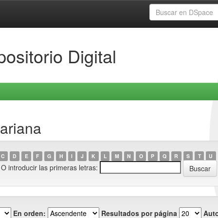
ositorio Digital
ariana
C
D
E
F
G
H
I
J
K
L
M
N
O
P
Q
R
S
T
U
O introducir las primeras letras:
En orden:
Resultados por página
Auto