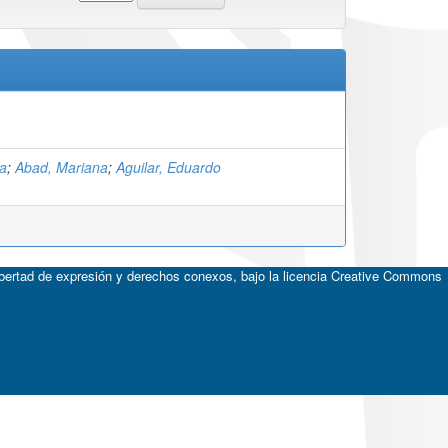
na
;
Abad, Mariana
;
Aguilar, Eduardo
ibertad de expresión y derechos conexos, bajo la licencia
Creative Commons