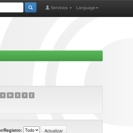
Servicios
Language
V
W
X
Y
Z
r/Registro: