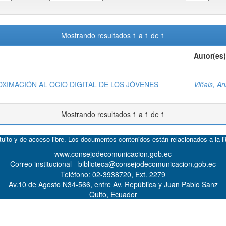
Mostrando resultados 1 a 1 de 1
Autor(es)
IMACIÓN AL OCIO DIGITAL DE LOS JÓVENES
Viñals, A
Mostrando resultados 1 a 1 de 1
atuito y de acceso libre. Los documentos contenidos están relacionados a la l
www.consejodecomunicacion.gob.ec
Correo institucional - biblioteca@consejodecomunicacion.gob.ec
Teléfono: 02-3938720, Ext. 2279
Av.10 de Agosto N34-566, entre Av. República y Juan Pablo Sanz
Quito, Ecuador