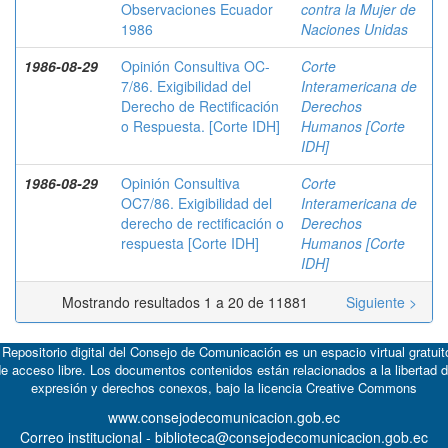
Observaciones Ecuador
contra la Mujer de
1986
Naciones Unidas
1986-08-29
Opinión Consultiva OC-
Corte
7/86. Exigibilidad del
Interamericana de
Derecho de Rectificación
Derechos
o Respuesta. [Corte IDH]
Humanos [Corte
IDH]
1986-08-29
Opinión Consultiva
Corte
OC7/86. Exigibilidad del
Interamericana de
derecho de rectificación o
Derechos
respuesta [Corte IDH]
Humanos [Corte
IDH]
Mostrando resultados 1 a 20 de 11881
Siguiente >
 Repositorio digital del Consejo de Comunicación es un espacio virtual gratuit
e acceso libre. Los documentos contenidos están relacionados a la libertad 
expresión y derechos conexos, bajo la licencia
Creative Commons
www.consejodecomunicacion.gob.ec
Correo institucional - biblioteca@consejodecomunicacion.gob.ec