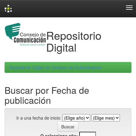
Skip
navigation
Repositorio
Digital
Repositorio Digital de Consejo de Comunicacion
Buscar por Fecha de
publicación
Ir a una fecha de inicio:
O seleccione año: