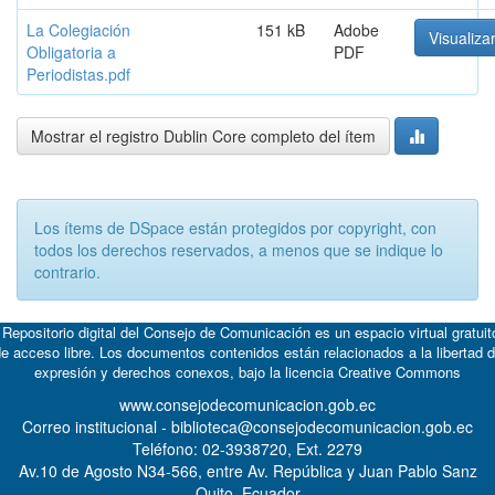
La Colegiación
151 kB
Adobe
Visualizar
Obligatoria a
PDF
Periodistas.pdf
Mostrar el registro Dublin Core completo del ítem
Los ítems de DSpace están protegidos por copyright, con
todos los derechos reservados, a menos que se indique lo
contrario.
 Repositorio digital del Consejo de Comunicación es un espacio virtual gratuit
e acceso libre. Los documentos contenidos están relacionados a la libertad 
expresión y derechos conexos, bajo la licencia
Creative Commons
www.consejodecomunicacion.gob.ec
Correo institucional - biblioteca@consejodecomunicacion.gob.ec
Teléfono: 02-3938720, Ext. 2279
Av.10 de Agosto N34-566, entre Av. República y Juan Pablo Sanz
Quito, Ecuador