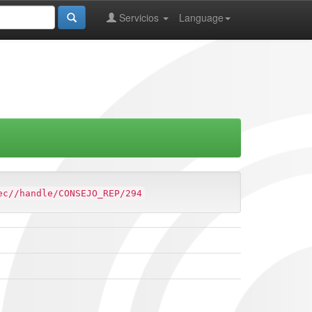
Servicios
Language
ec//handle/CONSEJO_REP/294