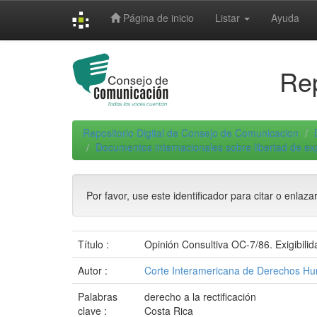
Skip
Página de inicio
Listar
Ayuda
navigation
Rep
Repositorio Digital de Consejo de Comunicacion
Documentos internacionales sobre libertad de e
Por favor, use este identificador para citar o enlaza
Título :
Opinión Consultiva OC-7/86. Exigibili
Autor :
Corte Interamericana de Derechos Hu
Palabras
derecho a la rectificación
clave :
Costa Rica