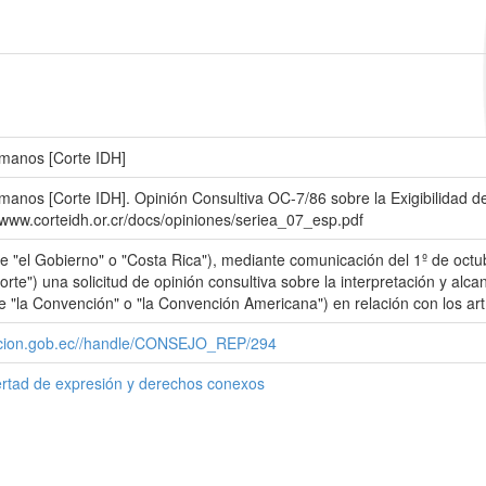
manos [Corte IDH]
nos [Corte IDH]. Opinión Consultiva OC-7/86 sobre la Exigibilidad de
//www.corteidh.or.cr/docs/opiniones/seriea_07_esp.pdf
e "el Gobierno" o "Costa Rica"), mediante comunicación del 1º de octu
e") una solicitud de opinión consultiva sobre la interpretación y alc
la Convención" o "la Convención Americana") en relación con los artí
cacion.gob.ec//handle/CONSEJO_REP/294
ertad de expresión y derechos conexos