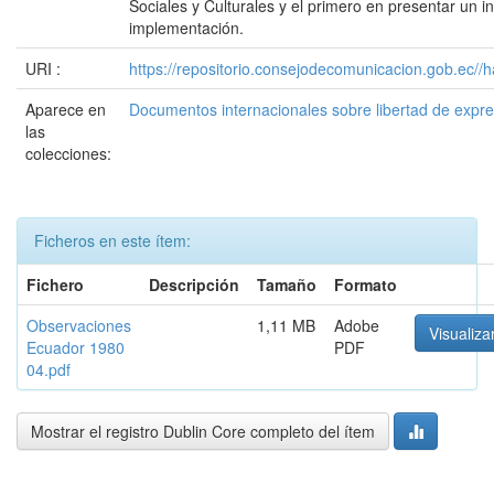
Sociales y Culturales y el primero en presentar un 
implementación.
URI :
https://repositorio.consejodecomunicacion.gob.e
Aparece en
Documentos internacionales sobre libertad de expr
las
colecciones:
Ficheros en este ítem:
Fichero
Descripción
Tamaño
Formato
Observaciones
1,11 MB
Adobe
Visualiza
Ecuador 1980
PDF
04.pdf
Mostrar el registro Dublin Core completo del ítem