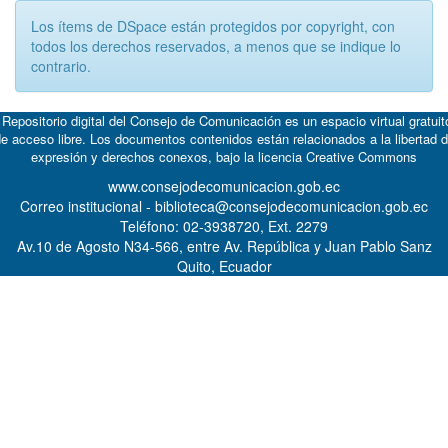
Los ítems de DSpace están protegidos por copyright, con
todos los derechos reservados, a menos que se indique lo
contrario.
 Repositorio digital del Consejo de Comunicación es un espacio virtual gratuit
e acceso libre. Los documentos contenidos están relacionados a la libertad 
expresión y derechos conexos, bajo la licencia
Creative Commons
www.consejodecomunicacion.gob.ec
Correo institucional - biblioteca@consejodecomunicacion.gob.ec
Teléfono: 02-3938720, Ext. 2279
Av.10 de Agosto N34-566, entre Av. República y Juan Pablo Sanz
Quito, Ecuador