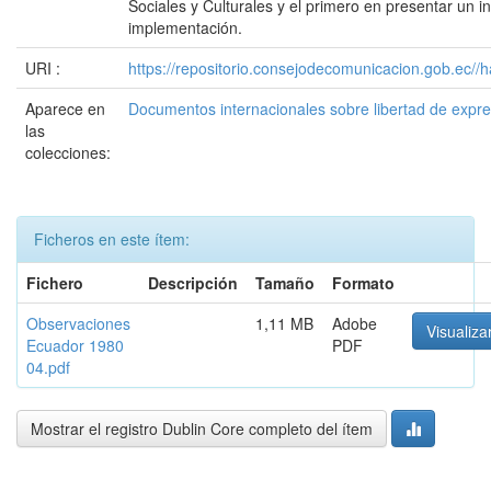
Sociales y Culturales y el primero en presentar un 
implementación.
URI :
https://repositorio.consejodecomunicacion.gob.e
Aparece en
Documentos internacionales sobre libertad de expr
las
colecciones:
Ficheros en este ítem:
Fichero
Descripción
Tamaño
Formato
Observaciones
1,11 MB
Adobe
Visualiza
Ecuador 1980
PDF
04.pdf
Mostrar el registro Dublin Core completo del ítem