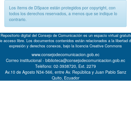
Los ítems de DSpace están protegidos por copyright, con
todos los derechos reservados, a menos que se indique lo
contrario.
 Repositorio digital del Consejo de Comunicación es un espacio virtual gratuit
e acceso libre. Los documentos contenidos están relacionados a la libertad 
expresión y derechos conexos, bajo la licencia
Creative Commons
www.consejodecomunicacion.gob.ec
Correo institucional - biblioteca@consejodecomunicacion.gob.ec
Teléfono: 02-3938720, Ext. 2279
Av.10 de Agosto N34-566, entre Av. República y Juan Pablo Sanz
Quito, Ecuador