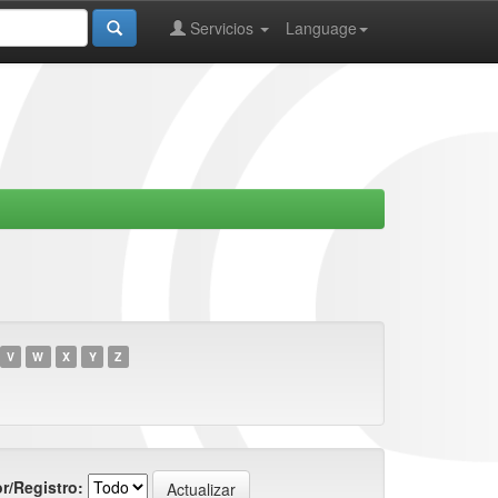
Servicios
Language
V
W
X
Y
Z
r/Registro: