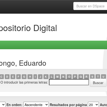
ositorio Digital
Dongo, Eduardo
C
D
E
F
G
H
I
J
K
L
M
N
O
P
Q
R
S
T
U
O introducir las primeras letras:
En orden:
Resultados por página
Auto