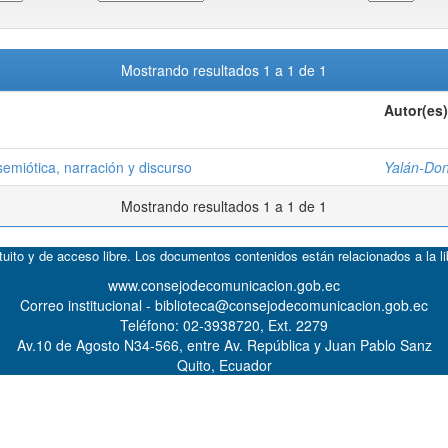
Mostrando resultados 1 a 1 de 1
Autor(es)
 semiótica, narración y discurso
Yalán-Do
Mostrando resultados 1 a 1 de 1
atuito y de acceso libre. Los documentos contenidos están relacionados a la l
www.consejodecomunicacion.gob.ec
Correo institucional - biblioteca@consejodecomunicacion.gob.ec
Teléfono: 02-3938720, Ext. 2279
Av.10 de Agosto N34-566, entre Av. República y Juan Pablo Sanz
Quito, Ecuador