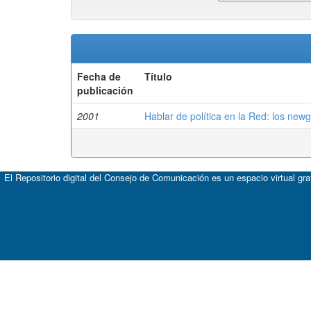
Fecha de
Título
publicación
2001
Hablar de política en la Red: los newg
El Repositorio digital del Consejo de Comunicación es un espacio virtual gr