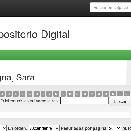
ositorio Digital
gna, Sara
C
D
E
F
G
H
I
J
K
L
M
N
O
P
Q
R
S
T
U
O introducir las primeras letras:
En orden:
Resultados por página
Auto