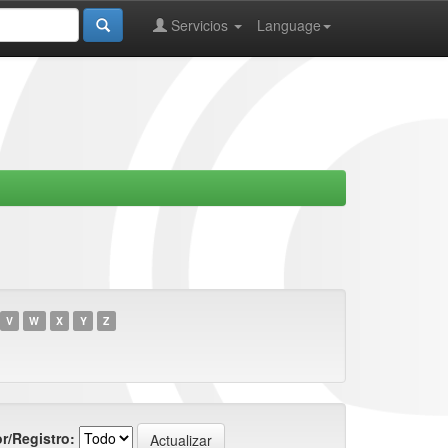
Servicios
Language
V
W
X
Y
Z
r/Registro: