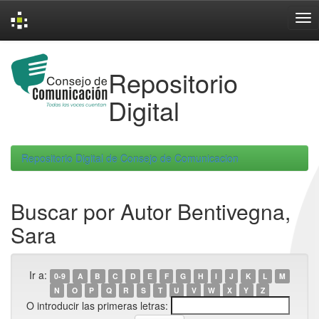
Skip
navigation
Repositorio
Digital
Repositorio Digital de Consejo de Comunicacion
Buscar por Autor Bentivegna,
Sara
Ir a:
0-9
A
B
C
D
E
F
G
H
I
J
K
L
M
N
O
P
Q
R
S
T
U
V
W
X
Y
Z
O introducir las primeras letras: