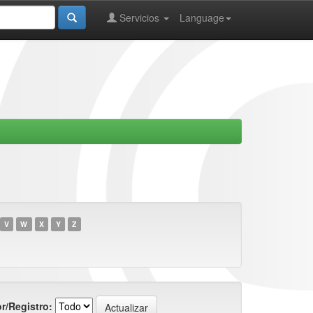
Servicios
Language
V
W
X
Y
Z
r/Registro: