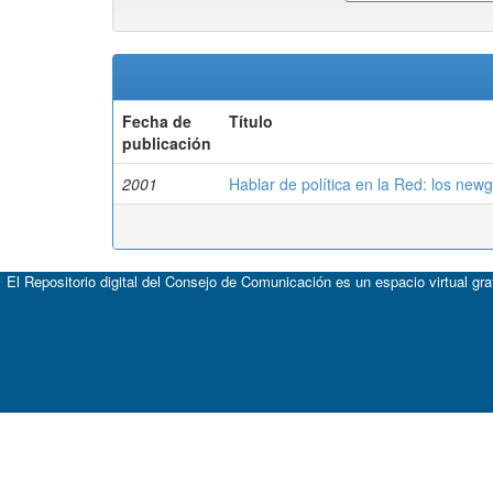
Fecha de
Título
publicación
2001
Hablar de política en la Red: los newg
El Repositorio digital del Consejo de Comunicación es un espacio virtual gr