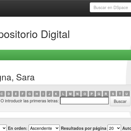
ositorio Digital
gna, Sara
C
D
E
F
G
H
I
J
K
L
M
N
O
P
Q
R
S
T
U
O introducir las primeras letras:
En orden:
Resultados por página
Auto