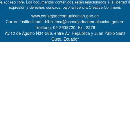
e acceso libre. Los documentos contenidos están relacionados a la libertad 
expresión y derechos conexos, bajo la licencia
Creative Commons
www.consejodecomunicacion.gob.ec
Correo institucional - biblioteca@consejodecomunicacion.gob.ec
Teléfono: 02-3938720, Ext. 2279
Av.10 de Agosto N34-566, entre Av. República y Juan Pablo Sanz
Quito, Ecuador