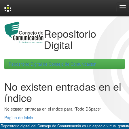
Skip
navigation
Repositorio
Digital
Repositorio Digital de Consejo de Comunicacion
No existen entradas en el
índice
No existen entradas en el índice para "Todo DSpace".
Página de inicio
 Repositorio digital del Consejo de Comunicación es un espacio virtual gratuit