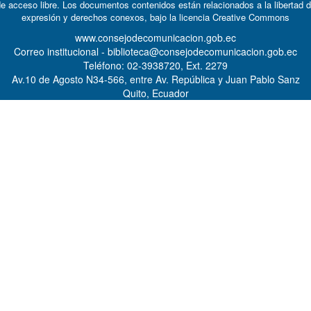
e acceso libre. Los documentos contenidos están relacionados a la libertad 
expresión y derechos conexos, bajo la licencia
Creative Commons
www.consejodecomunicacion.gob.ec
Correo institucional - biblioteca@consejodecomunicacion.gob.ec
Teléfono: 02-3938720, Ext. 2279
Av.10 de Agosto N34-566, entre Av. República y Juan Pablo Sanz
Quito, Ecuador