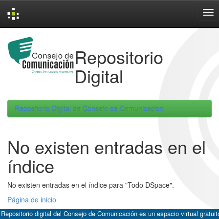
Skip
navigation
Repositorio
Digital
Repositorio Digital de Consejo de Comunicacion
No existen entradas en el
índice
No existen entradas en el índice para "Todo DSpace".
Página de inicio
 Repositorio digital del Consejo de Comunicación es un espacio virtual gratuit