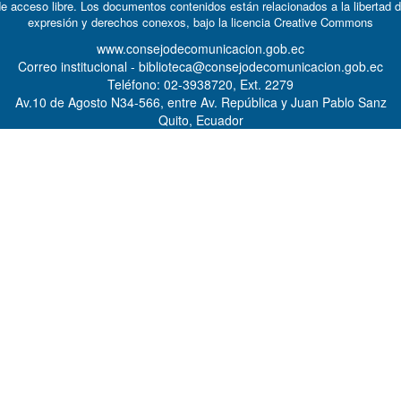
e acceso libre. Los documentos contenidos están relacionados a la libertad 
expresión y derechos conexos, bajo la licencia
Creative Commons
www.consejodecomunicacion.gob.ec
Correo institucional - biblioteca@consejodecomunicacion.gob.ec
Teléfono: 02-3938720, Ext. 2279
Av.10 de Agosto N34-566, entre Av. República y Juan Pablo Sanz
Quito, Ecuador