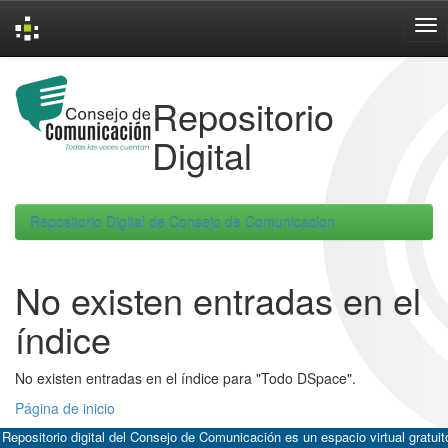
Skip
navigation
Repositorio
Digital
Repositorio Digital de Consejo de Comunicacion
No existen entradas en el
índice
No existen entradas en el índice para "Todo DSpace".
Página de inicio
 Repositorio digital del Consejo de Comunicación es un espacio virtual gratuit