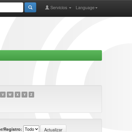
Servicios
Language
V
W
X
Y
Z
r/Registro: