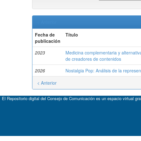
< Anterior
Fecha de
Título
publicación
2023
Medicina complementaria y alternativ
de creadores de contenidos
2026
Nostalgia Pop: Análisis de la represe
< Anterior
El Repositorio digital del Consejo de Comunicación es un espacio virtual gr