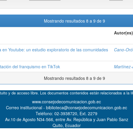
Mostrando resultados 8 a 9 de 9
Autor(es)
a en Youtube: un estudio exploratorio de las comunidades
Cano-Oró
ntación del franquismo en TikTok
Martínez-
Mostrando resultados 8 a 9 de 9
atuito y de acceso libre. Los documentos contenidos están relacionados a la l
www.consejodecomunicacion.gob.ec
Correo institucional - biblioteca@consejodecomunicacion.gob.ec
Teléfono: 02-3938720, Ext. 2279
Av.10 de Agosto N34-566, entre Av. República y Juan Pablo Sanz
Quito, Ecuador