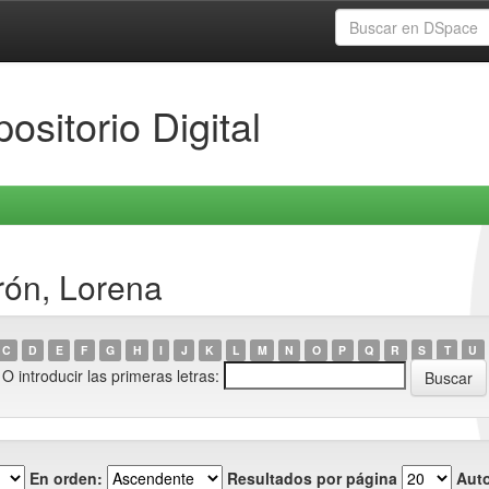
ositorio Digital
rón, Lorena
C
D
E
F
G
H
I
J
K
L
M
N
O
P
Q
R
S
T
U
O introducir las primeras letras:
En orden:
Resultados por página
Auto