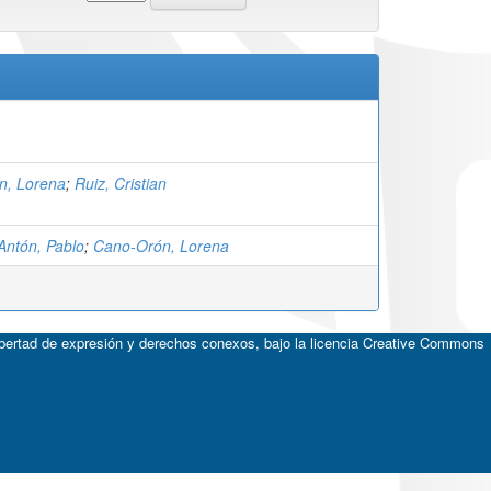
n, Lorena
;
Ruiz, Cristian
Antón, Pablo
;
Cano-Orón, Lorena
ibertad de expresión y derechos conexos, bajo la licencia
Creative Commons