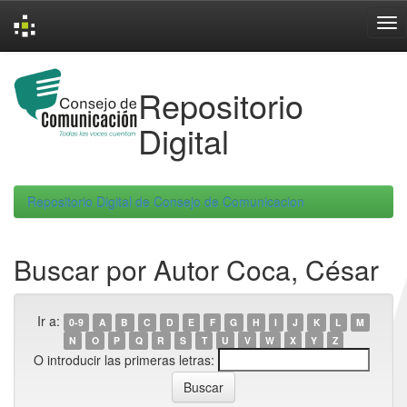
Skip
navigation
Repositorio
Digital
Repositorio Digital de Consejo de Comunicacion
Buscar por Autor Coca, César
Ir a:
0-9
A
B
C
D
E
F
G
H
I
J
K
L
M
N
O
P
Q
R
S
T
U
V
W
X
Y
Z
O introducir las primeras letras: