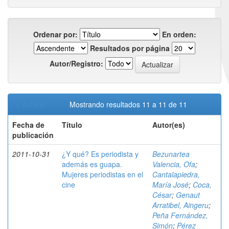
Ordenar por:
En orden:
Resultados por página
Autor/Registro:
< Anterior
Mostrando resultados 11 a 11 de 11
Fecha de
Título
Autor(es)
publicación
2011-10-31
¿Y qué? Es periodista y
Bezunartea
además es guapa.
Valencia, Ofa
;
Mujeres periodistas en el
Cantalapiedra,
cine
María José
;
Coca,
César
;
Genaut
Arratibel, Aingeru
;
Peña Fernández,
Simón
;
Pérez