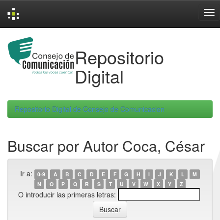
Skip
navigation
Repositorio
Digital
Repositorio Digital de Consejo de Comunicacion
Buscar por Autor Coca, César
Ir a:
0-9
A
B
C
D
E
F
G
H
I
J
K
L
M
N
O
P
Q
R
S
T
U
V
W
X
Y
Z
O introducir las primeras letras: