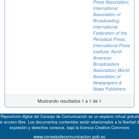
Press Association
;
International
Association of
Broadcasting
;
International
Federation of the
Periodical Press
;
International Press
Institute
;
North
American
Broadcasters
Association
;
World
Association of
Newspapers &
News Publishers
Mostrando resultados 1 a 1 de 1
 Repositorio digital del Consejo de Comunicación es un espacio virtual gratuit
e acceso libre. Los documentos contenidos están relacionados a la libertad 
expresión y derechos conexos, bajo la licencia
Creative Commons
www.consejodecomunicacion.gob.ec