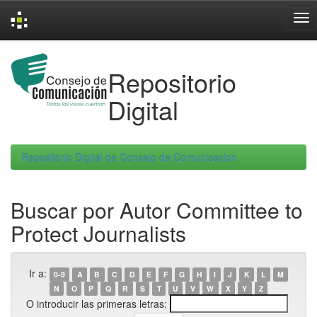
Skip
navigation
Repositorio
Digital
Repositorio Digital de Consejo de Comunicacion
Buscar por Autor Committee to
Protect Journalists
Ir a:
0-9
A
B
C
D
E
F
G
H
I
J
K
L
M
N
O
P
Q
R
S
T
U
V
W
X
Y
Z
O introducir las primeras letras: