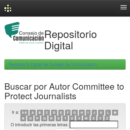
Skip
navigation
Repositorio
Digital
Repositorio Digital de Consejo de Comunicacion
Buscar por Autor Committee to
Protect Journalists
Ir a:
0-9
A
B
C
D
E
F
G
H
I
J
K
L
M
N
O
P
Q
R
S
T
U
V
W
X
Y
Z
O introducir las primeras letras: