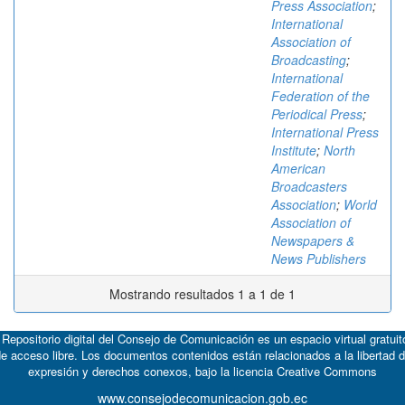
Press Association
;
International
Association of
Broadcasting
;
International
Federation of the
Periodical Press
;
International Press
Institute
;
North
American
Broadcasters
Association
;
World
Association of
Newspapers &
News Publishers
Mostrando resultados 1 a 1 de 1
 Repositorio digital del Consejo de Comunicación es un espacio virtual gratuit
e acceso libre. Los documentos contenidos están relacionados a la libertad 
expresión y derechos conexos, bajo la licencia
Creative Commons
www.consejodecomunicacion.gob.ec