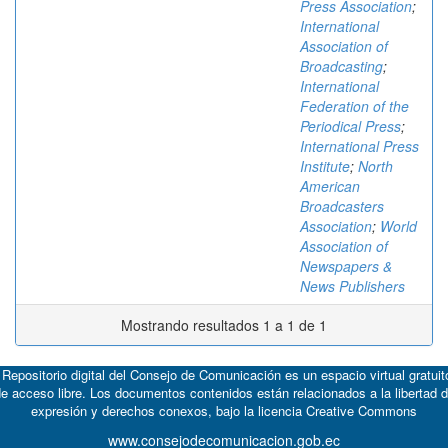
Press Association
;
International
Association of
Broadcasting
;
International
Federation of the
Periodical Press
;
International Press
Institute
;
North
American
Broadcasters
Association
;
World
Association of
Newspapers &
News Publishers
Mostrando resultados 1 a 1 de 1
 Repositorio digital del Consejo de Comunicación es un espacio virtual gratuit
e acceso libre. Los documentos contenidos están relacionados a la libertad 
expresión y derechos conexos, bajo la licencia
Creative Commons
www.consejodecomunicacion.gob.ec