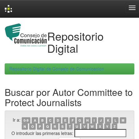
Skip
navigation
Repositorio
Digital
Repositorio Digital de Consejo de Comunicacion
Buscar por Autor Committee to
Protect Journalists
Ir a:
0-9
A
B
C
D
E
F
G
H
I
J
K
L
M
N
O
P
Q
R
S
T
U
V
W
X
Y
Z
O introducir las primeras letras: