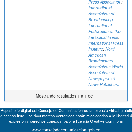
Press Association
;
International
Association of
Broadcasting
;
International
Federation of the
Periodical Press
;
International Press
Institute
;
North
American
Broadcasters
Association
;
World
Association of
Newspapers &
News Publishers
Mostrando resultados 1 a 1 de 1
 Repositorio digital del Consejo de Comunicación es un espacio virtual gratuit
e acceso libre. Los documentos contenidos están relacionados a la libertad 
expresión y derechos conexos, bajo la licencia
Creative Commons
www.consejodecomunicacion.gob.ec