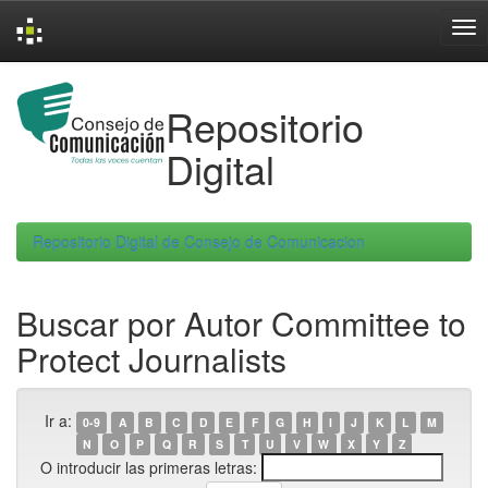
Skip
navigation
Repositorio
Digital
Repositorio Digital de Consejo de Comunicacion
Buscar por Autor Committee to
Protect Journalists
Ir a:
0-9
A
B
C
D
E
F
G
H
I
J
K
L
M
N
O
P
Q
R
S
T
U
V
W
X
Y
Z
O introducir las primeras letras: