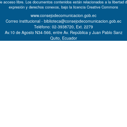
e acceso libre. Los documentos contenidos están relacionados a la libertad 
expresión y derechos conexos, bajo la licencia
Creative Commons
www.consejodecomunicacion.gob.ec
Correo institucional - biblioteca@consejodecomunicacion.gob.ec
Teléfono: 02-3938720, Ext. 2279
Av.10 de Agosto N34-566, entre Av. República y Juan Pablo Sanz
Quito, Ecuador