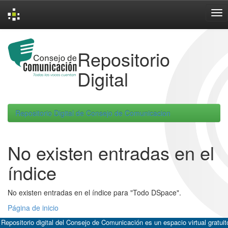
Skip
navigation
Repositorio
Digital
Repositorio Digital de Consejo de Comunicacion
No existen entradas en el
índice
No existen entradas en el índice para "Todo DSpace".
Página de inicio
 Repositorio digital del Consejo de Comunicación es un espacio virtual gratuit