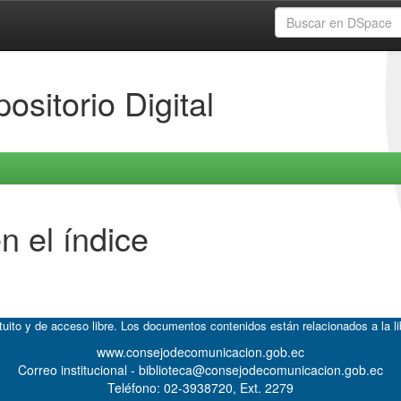
ositorio Digital
n el índice
atuito y de acceso libre. Los documentos contenidos están relacionados a la l
www.consejodecomunicacion.gob.ec
Correo institucional - biblioteca@consejodecomunicacion.gob.ec
Teléfono: 02-3938720, Ext. 2279