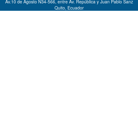
Av.10 de Agosto N34-566, entre Av. República y Juan Pablo Sanz
Quito, Ecuador