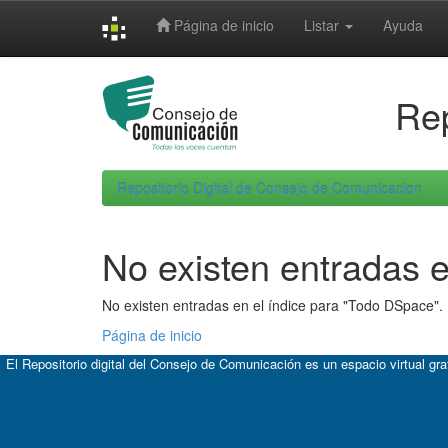
Skip
Página de inicio
Listar
Ayuda
navigation
Rep
Repositorio Digital de Consejo de Comunicacion
No existen entradas e
No existen entradas en el índice para "Todo DSpace".
Página de inicio
El Repositorio digital del Consejo de Comunicación es un espacio virtual gr