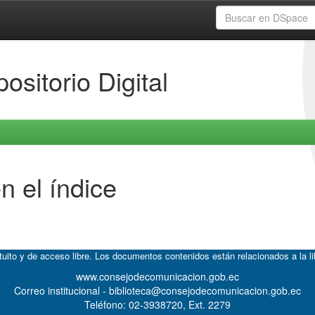
ositorio Digital
n el índice
atuito y de acceso libre. Los documentos contenidos están relacionados a la l
www.consejodecomunicacion.gob.ec
Correo institucional - biblioteca@consejodecomunicacion.gob.ec
Teléfono: 02-3938720, Ext. 2279