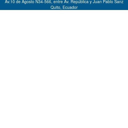
Av.10 de Agosto N34-566, entre Av. República y Juan Pablo Sanz
Quito, Ecuador