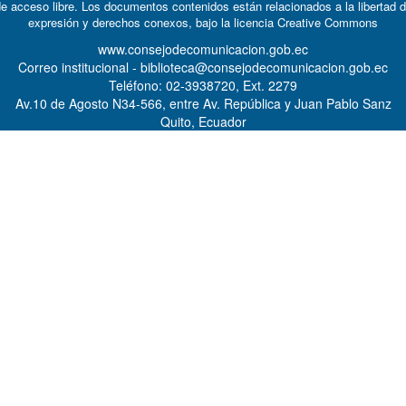
e acceso libre. Los documentos contenidos están relacionados a la libertad 
expresión y derechos conexos, bajo la licencia
Creative Commons
www.consejodecomunicacion.gob.ec
Correo institucional - biblioteca@consejodecomunicacion.gob.ec
Teléfono: 02-3938720, Ext. 2279
Av.10 de Agosto N34-566, entre Av. República y Juan Pablo Sanz
Quito, Ecuador