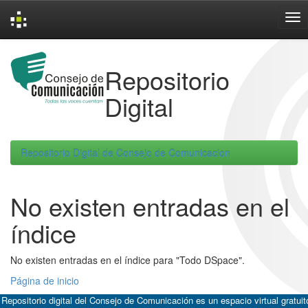
Skip
navigation
Repositorio
Digital
Repositorio Digital de Consejo de Comunicacion
No existen entradas en el
índice
No existen entradas en el índice para "Todo DSpace".
Página de inicio
 Repositorio digital del Consejo de Comunicación es un espacio virtual gratuit