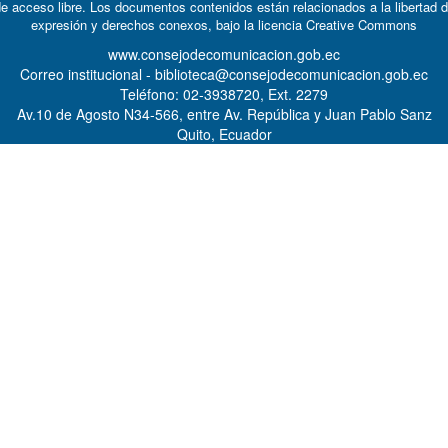
e acceso libre. Los documentos contenidos están relacionados a la libertad 
expresión y derechos conexos, bajo la licencia
Creative Commons
www.consejodecomunicacion.gob.ec
Correo institucional - biblioteca@consejodecomunicacion.gob.ec
Teléfono: 02-3938720, Ext. 2279
Av.10 de Agosto N34-566, entre Av. República y Juan Pablo Sanz
Quito, Ecuador