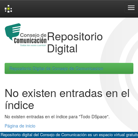
Skip
navigation
Repositorio
Digital
Repositorio Digital de Consejo de Comunicacion
No existen entradas en el
índice
No existen entradas en el índice para "Todo DSpace".
Página de inicio
 Repositorio digital del Consejo de Comunicación es un espacio virtual gratuit