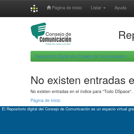
Skip
Página de inicio
Listar
Ayuda
navigation
Rep
Repositorio Digital de Consejo de Comunicacion
No existen entradas e
No existen entradas en el índice para "Todo DSpace".
Página de inicio
El Repositorio digital del Consejo de Comunicación es un espacio virtual gr