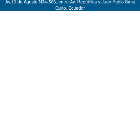
Av.10 de Agosto N34-566, entre Av. República y Juan Pablo Sanz
Quito, Ecuador