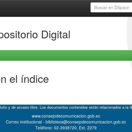
ositorio Digital
n el índice
atuito y de acceso libre. Los documentos contenidos están relacionados a la l
www.consejodecomunicacion.gob.ec
Correo institucional - biblioteca@consejodecomunicacion.gob.ec
Teléfono: 02-3938720, Ext. 2279