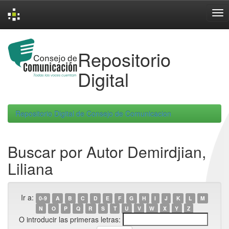
Skip
navigation
Repositorio
Digital
Repositorio Digital de Consejo de Comunicacion
Buscar por Autor Demirdjian,
Liliana
Ir a:
0-9
A
B
C
D
E
F
G
H
I
J
K
L
M
N
O
P
Q
R
S
T
U
V
W
X
Y
Z
O introducir las primeras letras: