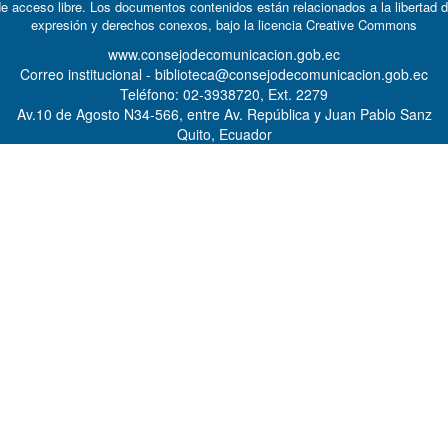
e acceso libre. Los documentos contenidos están relacionados a la libertad 
expresión y derechos conexos, bajo la licencia
Creative Commons
www.consejodecomunicacion.gob.ec
Correo institucional - biblioteca@consejodecomunicacion.gob.ec
Teléfono: 02-3938720, Ext. 2279
Av.10 de Agosto N34-566, entre Av. República y Juan Pablo Sanz
Quito, Ecuador