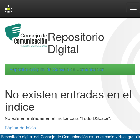
Skip
navigation
Repositorio
Digital
Repositorio Digital de Consejo de Comunicacion
No existen entradas en el
índice
No existen entradas en el índice para "Todo DSpace".
Página de inicio
 Repositorio digital del Consejo de Comunicación es un espacio virtual gratuit