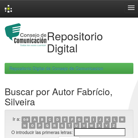
Skip
navigation
Repositorio
Digital
Repositorio Digital de Consejo de Comunicacion
Buscar por Autor Fabrício,
Silveira
Ir a:
0-9
A
B
C
D
E
F
G
H
I
J
K
L
M
N
O
P
Q
R
S
T
U
V
W
X
Y
Z
O introducir las primeras letras: