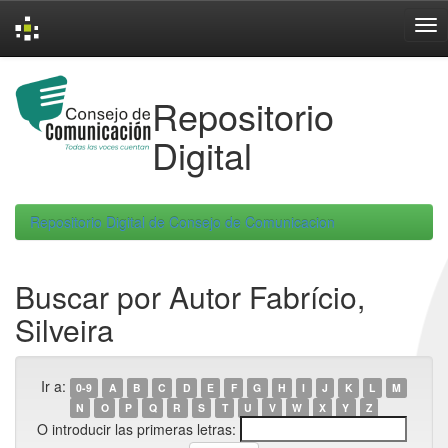
Skip
navigation
Repositorio
Digital
Repositorio Digital de Consejo de Comunicacion
Buscar por Autor Fabrício,
Silveira
Ir a:
0-9
A
B
C
D
E
F
G
H
I
J
K
L
M
N
O
P
Q
R
S
T
U
V
W
X
Y
Z
O introducir las primeras letras: