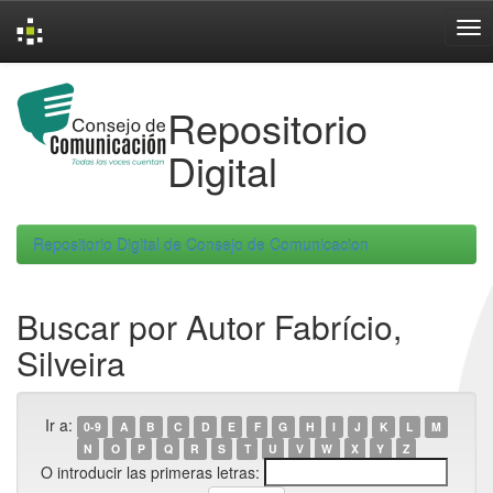
Skip
navigation
Repositorio
Digital
Repositorio Digital de Consejo de Comunicacion
Buscar por Autor Fabrício,
Silveira
Ir a:
0-9
A
B
C
D
E
F
G
H
I
J
K
L
M
N
O
P
Q
R
S
T
U
V
W
X
Y
Z
O introducir las primeras letras: