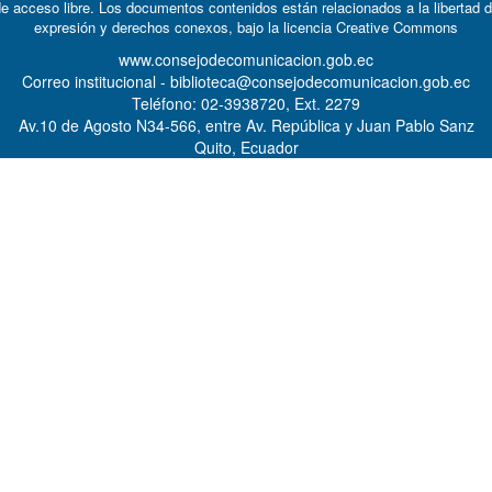
e acceso libre. Los documentos contenidos están relacionados a la libertad 
expresión y derechos conexos, bajo la licencia
Creative Commons
www.consejodecomunicacion.gob.ec
Correo institucional - biblioteca@consejodecomunicacion.gob.ec
Teléfono: 02-3938720, Ext. 2279
Av.10 de Agosto N34-566, entre Av. República y Juan Pablo Sanz
Quito, Ecuador