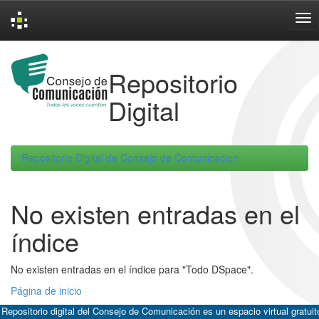
Skip
navigation
Repositorio
Digital
Repositorio Digital de Consejo de Comunicacion
No existen entradas en el
índice
No existen entradas en el índice para "Todo DSpace".
Página de inicio
 Repositorio digital del Consejo de Comunicación es un espacio virtual gratuit