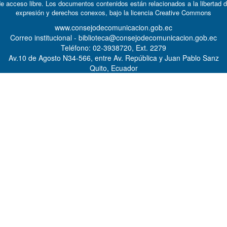
e acceso libre. Los documentos contenidos están relacionados a la libertad 
expresión y derechos conexos, bajo la licencia
Creative Commons
www.consejodecomunicacion.gob.ec
Correo institucional - biblioteca@consejodecomunicacion.gob.ec
Teléfono: 02-3938720, Ext. 2279
Av.10 de Agosto N34-566, entre Av. República y Juan Pablo Sanz
Quito, Ecuador