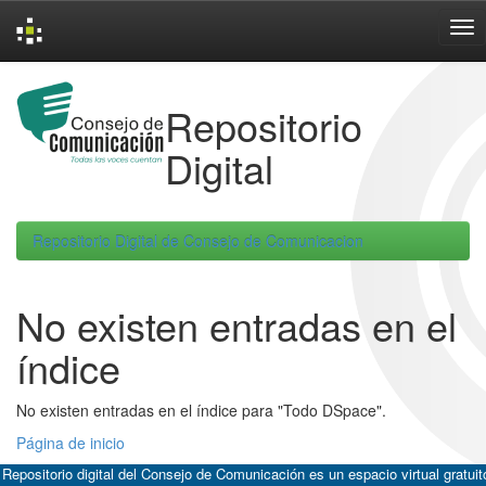
Skip
navigation
Repositorio
Digital
Repositorio Digital de Consejo de Comunicacion
No existen entradas en el
índice
No existen entradas en el índice para "Todo DSpace".
Página de inicio
 Repositorio digital del Consejo de Comunicación es un espacio virtual gratuit