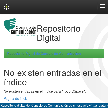
Skip
navigation
Repositorio
Digital
Repositorio Digital de Consejo de Comunicacion
No existen entradas en el
índice
No existen entradas en el índice para "Todo DSpace".
Página de inicio
 Repositorio digital del Consejo de Comunicación es un espacio virtual gratuit