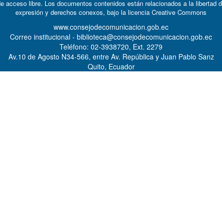
e acceso libre. Los documentos contenidos están relacionados a la libertad 
expresión y derechos conexos, bajo la licencia
Creative Commons
www.consejodecomunicacion.gob.ec
Correo institucional - biblioteca@consejodecomunicacion.gob.ec
Teléfono: 02-3938720, Ext. 2279
Av.10 de Agosto N34-566, entre Av. República y Juan Pablo Sanz
Quito, Ecuador