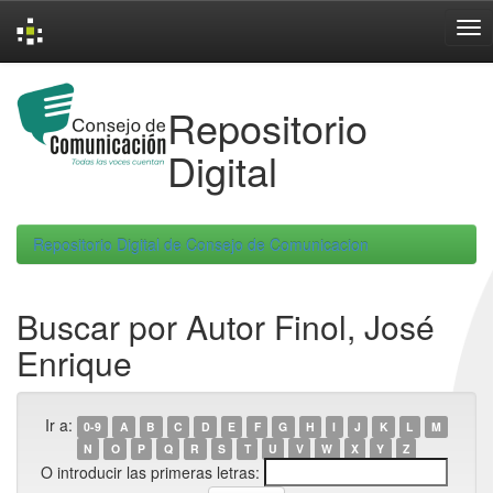
Skip
navigation
Repositorio
Digital
Repositorio Digital de Consejo de Comunicacion
Buscar por Autor Finol, José
Enrique
Ir a:
0-9
A
B
C
D
E
F
G
H
I
J
K
L
M
N
O
P
Q
R
S
T
U
V
W
X
Y
Z
O introducir las primeras letras: