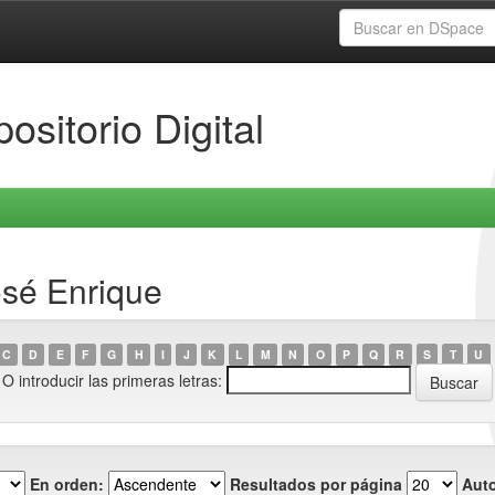
ositorio Digital
osé Enrique
C
D
E
F
G
H
I
J
K
L
M
N
O
P
Q
R
S
T
U
O introducir las primeras letras:
En orden:
Resultados por página
Auto