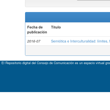
Fecha de
Título
publicación
2016-07
Semiótica e Interculturalidad: límites,
El Repositorio digital del Consejo de Comunicación es un espacio virtual gr