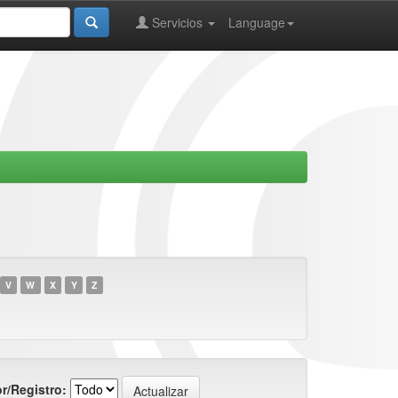
Servicios
Language
V
W
X
Y
Z
r/Registro: