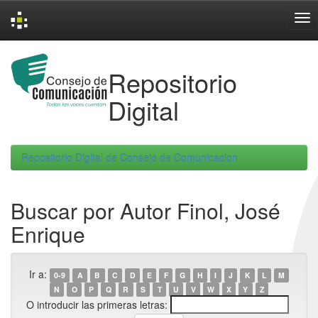
Skip
navigation
Repositorio
Digital
Repositorio Digital de Consejo de Comunicacion
Buscar por Autor Finol, José
Enrique
Ir a:
0-9
A
B
C
D
E
F
G
H
I
J
K
L
M
N
O
P
Q
R
S
T
U
V
W
X
Y
Z
O introducir las primeras letras: