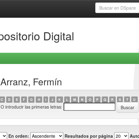
ositorio Digital
 Arranz, Fermín
C
D
E
F
G
H
I
J
K
L
M
N
O
P
Q
R
S
T
U
O introducir las primeras letras:
En orden:
Resultados por página
Auto