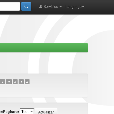
Servicios
Language
V
W
X
Y
Z
r/Registro: