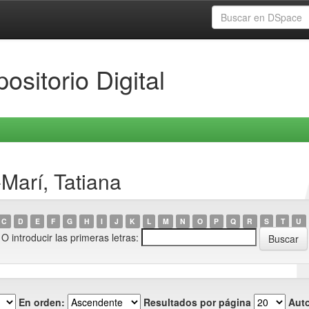
ositorio Digital
Marí, Tatiana
C
D
E
F
G
H
I
J
K
L
M
N
O
P
Q
R
S
T
U
O introducir las primeras letras:
En orden:
Resultados por página
Auto