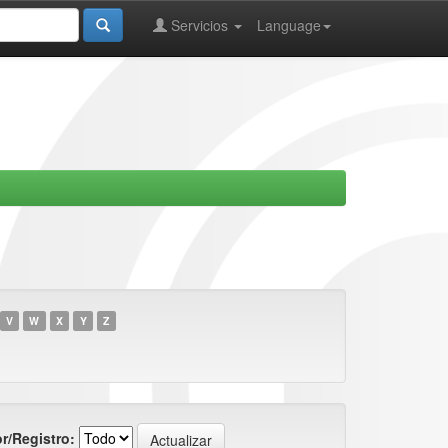
Servicios
Language
V
W
X
Y
Z
r/Registro: