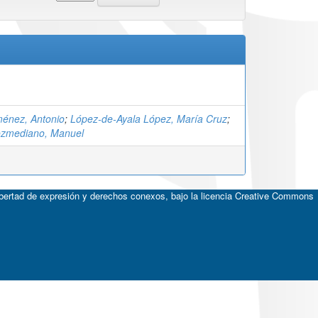
ménez, Antonio
;
López-de-Ayala López, María Cruz
;
ozmediano, Manuel
ibertad de expresión y derechos conexos, bajo la licencia
Creative Commons