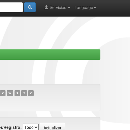
Servicios
Language
V
W
X
Y
Z
r/Registro: