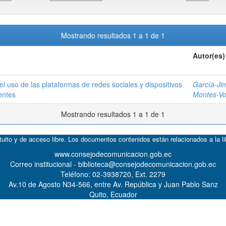
Mostrando resultados 1 a 1 de 1
Autor(es)
el uso de las plataformas de redes sociales y dispositivos
García-Ji
entes
Montes-V
Mostrando resultados 1 a 1 de 1
atuito y de acceso libre. Los documentos contenidos están relacionados a la l
www.consejodecomunicacion.gob.ec
Correo institucional - biblioteca@consejodecomunicacion.gob.ec
Teléfono: 02-3938720, Ext. 2279
Av.10 de Agosto N34-566, entre Av. República y Juan Pablo Sanz
Quito, Ecuador