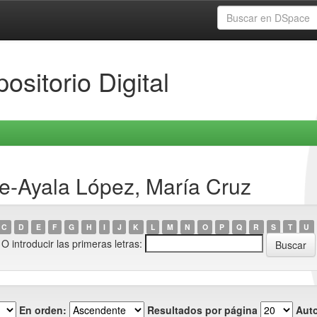
ositorio Digital
e-Ayala López, María Cruz
C
D
E
F
G
H
I
J
K
L
M
N
O
P
Q
R
S
T
U
O introducir las primeras letras:
En orden:
Resultados por página
Auto