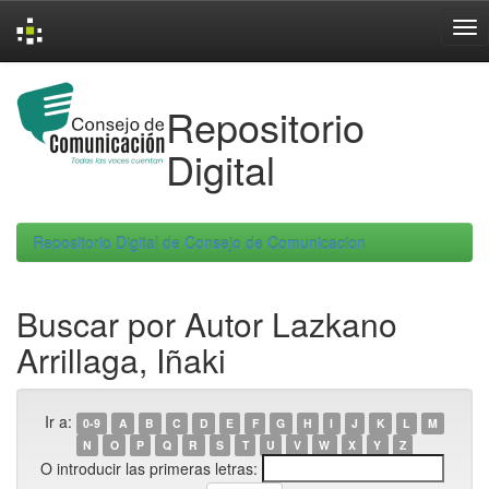
Skip
navigation
Repositorio
Digital
Repositorio Digital de Consejo de Comunicacion
Buscar por Autor Lazkano
Arrillaga, Iñaki
Ir a:
0-9
A
B
C
D
E
F
G
H
I
J
K
L
M
N
O
P
Q
R
S
T
U
V
W
X
Y
Z
O introducir las primeras letras: