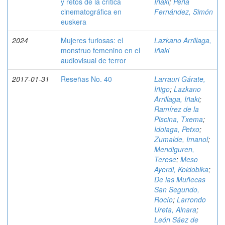
y retos de la crítica
Iñaki
;
Peña
cinematográfica en
Fernández, Simón
euskera
2024
Mujeres furiosas: el
Lazkano Arrillaga,
monstruo femenino en el
Iñaki
audiovisual de terror
2017-01-31
Reseñas No. 40
Larrauri Gárate,
Iñigo
;
Lazkano
Arrillaga, Iñaki
;
Ramírez de la
Piscina, Txema
;
Idoiaga, Petxo
;
Zumalde, Imanol
;
Mendiguren,
Terese
;
Meso
Ayerdi, Koldobika
;
De las Muñecas
San Segundo,
Rocío
;
Larrondo
Ureta, Ainara
;
León Sáez de