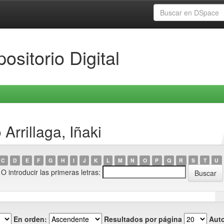
ositorio Digital
Arrillaga, Iñaki
C
D
E
F
G
H
I
J
K
L
M
N
O
P
Q
R
S
T
U
O introducir las primeras letras:
En orden:
Resultados por página
Auto