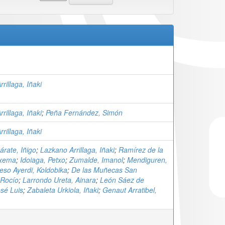
rillaga, Iñaki
rillaga, Iñaki
;
Peña Fernández, Simón
rillaga, Iñaki
árate, Iñigo
;
Lazkano Arrillaga, Iñaki
;
Ramírez de la
Txema
;
Idoiaga, Petxo
;
Zumalde, Imanol
;
Mendiguren,
eso Ayerdi, Koldobika
;
De las Muñecas San
 Rocío
;
Larrondo Ureta, Ainara
;
León Sáez de
osé Luis
;
Zabaleta Urkiola, Iñaki
;
Genaut Arratibel,