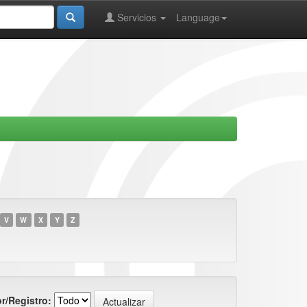
Servicios
Language
V
W
X
Y
Z
r/Registro: