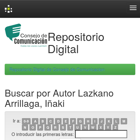
Skip
navigation
Repositorio
Digital
Repositorio Digital de Consejo de Comunicacion
Buscar por Autor Lazkano
Arrillaga, Iñaki
Ir a:
0-9
A
B
C
D
E
F
G
H
I
J
K
L
M
N
O
P
Q
R
S
T
U
V
W
X
Y
Z
O introducir las primeras letras: