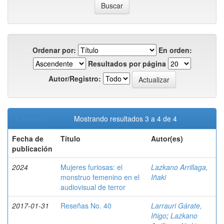
Ordenar por:
En orden:
Resultados por página
Autor/Registro:
< Anterior
Mostrando resultados 3 a 4 de 4
Fecha de
Título
Autor(es)
publicación
2024
Mujeres furiosas: el
Lazkano Arrillaga,
monstruo femenino en el
Iñaki
audiovisual de terror
2017-01-31
Reseñas No. 40
Larrauri Gárate,
Iñigo
;
Lazkano