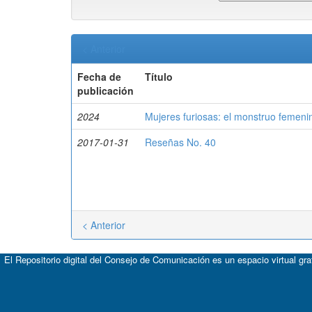
< Anterior
Fecha de
Título
publicación
2024
Mujeres furiosas: el monstruo femenin
2017-01-31
Reseñas No. 40
< Anterior
El Repositorio digital del Consejo de Comunicación es un espacio virtual gr