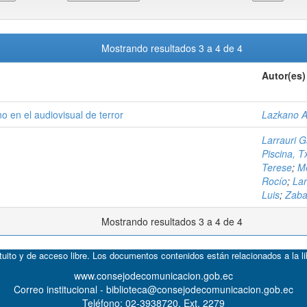
Mostrando resultados 3 a 4 de 4
Autor(es)
o en el audiovisual de terror
Lazkano Ar
Larrauri G
Piscina, 
Terese
;
Me
Rocío
;
Lar
Luis
;
Zabal
Mostrando resultados 3 a 4 de 4
atuito y de acceso libre. Los documentos contenidos están relacionados a la l
www.consejodecomunicacion.gob.ec
Correo institucional - biblioteca@consejodecomunicacion.gob.ec
Teléfono: 02-3938720, Ext. 2279