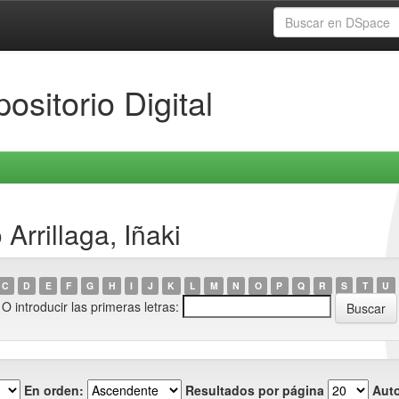
ositorio Digital
Arrillaga, Iñaki
C
D
E
F
G
H
I
J
K
L
M
N
O
P
Q
R
S
T
U
O introducir las primeras letras:
En orden:
Resultados por página
Auto