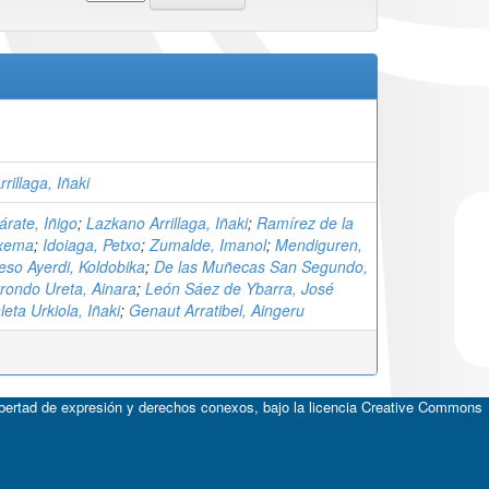
rillaga, Iñaki
árate, Iñigo
;
Lazkano Arrillaga, Iñaki
;
Ramírez de la
Txema
;
Idoiaga, Petxo
;
Zumalde, Imanol
;
Mendiguren,
so Ayerdi, Koldobika
;
De las Muñecas San Segundo,
rondo Ureta, Ainara
;
León Sáez de Ybarra, José
eta Urkiola, Iñaki
;
Genaut Arratibel, Aingeru
ibertad de expresión y derechos conexos, bajo la licencia
Creative Commons