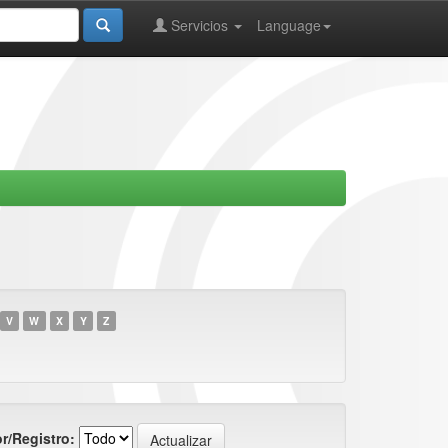
Servicios
Language
V
W
X
Y
Z
r/Registro: