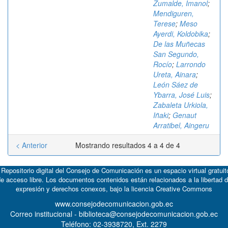
Zumalde, Imanol
;
Mendiguren,
Terese
;
Meso
Ayerdi, Koldobika
;
De las Muñecas
San Segundo,
Rocío
;
Larrondo
Ureta, Ainara
;
León Sáez de
Ybarra, José Luis
;
Zabaleta Urkiola,
Iñaki
;
Genaut
Arratibel, Aingeru
< Anterior
Mostrando resultados 4 a 4 de 4
 Repositorio digital del Consejo de Comunicación es un espacio virtual gratuit
e acceso libre. Los documentos contenidos están relacionados a la libertad 
expresión y derechos conexos, bajo la licencia
Creative Commons
www.consejodecomunicacion.gob.ec
Correo institucional - biblioteca@consejodecomunicacion.gob.ec
Teléfono: 02-3938720, Ext. 2279