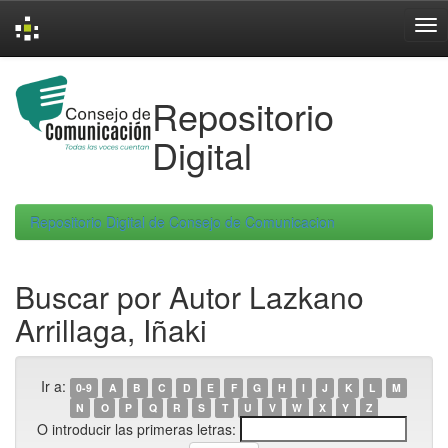
Skip
navigation
Repositorio
Digital
Repositorio Digital de Consejo de Comunicacion
Buscar por Autor Lazkano
Arrillaga, Iñaki
Ir a:
0-9
A
B
C
D
E
F
G
H
I
J
K
L
M
N
O
P
Q
R
S
T
U
V
W
X
Y
Z
O introducir las primeras letras: