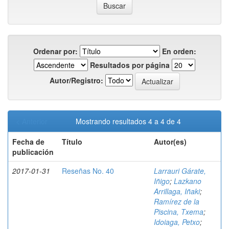
Ordenar por:
En orden:
Resultados por página
Autor/Registro:
< Anterior
Mostrando resultados 4 a 4 de 4
Fecha de
Título
Autor(es)
publicación
2017-01-31
Reseñas No. 40
Larrauri Gárate,
Iñigo
;
Lazkano
Arrillaga, Iñaki
;
Ramírez de la
Piscina, Txema
;
Idoiaga, Petxo
;