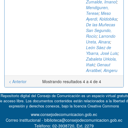
Zumalde, Imanol
;
Mendiguren,
Terese
;
Meso
Ayerdi, Koldobika
;
De las Muñecas
San Segundo,
Rocío
;
Larrondo
Ureta, Ainara
;
León Sáez de
Ybarra, José Luis
;
Zabaleta Urkiola,
Iñaki
;
Genaut
Arratibel, Aingeru
< Anterior
Mostrando resultados 4 a 4 de 4
 Repositorio digital del Consejo de Comunicación es un espacio virtual gratuit
e acceso libre. Los documentos contenidos están relacionados a la libertad 
expresión y derechos conexos, bajo la licencia
Creative Commons
www.consejodecomunicacion.gob.ec
Correo institucional - biblioteca@consejodecomunicacion.gob.ec
Teléfono: 02-3938720, Ext. 2279