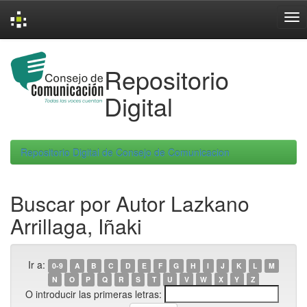
Skip
navigation
Repositorio
Digital
Repositorio Digital de Consejo de Comunicacion
Buscar por Autor Lazkano
Arrillaga, Iñaki
Ir a:
0-9
A
B
C
D
E
F
G
H
I
J
K
L
M
N
O
P
Q
R
S
T
U
V
W
X
Y
Z
O introducir las primeras letras: