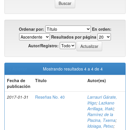
Ordenar por:
En orden:
Resultados por página
Autor/Registro:
< Anterior
Mostrando resultados 4 a 4 de 4
Fecha de
Título
Autor(es)
publicación
2017-01-31
Reseñas No. 40
Larrauri Gárate,
Iñigo
;
Lazkano
Arrillaga, Iñaki
;
Ramírez de la
Piscina, Txema
;
Idoiaga, Petxo
;