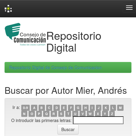
Skip
navigation
Repositorio
Digital
Repositorio Digital de Consejo de Comunicacion
Buscar por Autor Mier, Andrés
Ir a:
0-9
A
B
C
D
E
F
G
H
I
J
K
L
M
N
O
P
Q
R
S
T
U
V
W
X
Y
Z
O introducir las primeras letras: