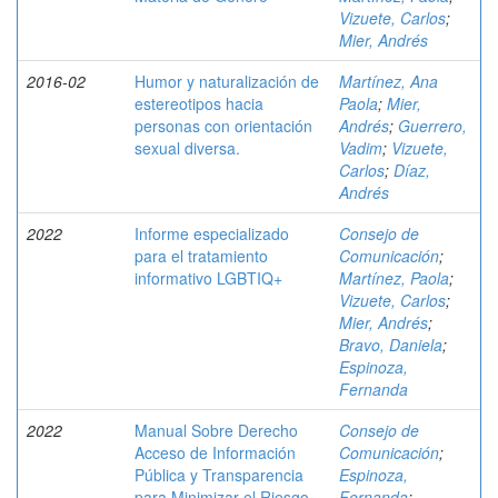
Vizuete, Carlos
;
Mier, Andrés
2016-02
Humor y naturalización de
Martínez, Ana
estereotipos hacia
Paola
;
Mier,
personas con orientación
Andrés
;
Guerrero,
sexual diversa.
Vadim
;
Vizuete,
Carlos
;
Díaz,
Andrés
2022
Informe especializado
Consejo de
para el tratamiento
Comunicación
;
informativo LGBTIQ+
Martínez, Paola
;
Vizuete, Carlos
;
Mier, Andrés
;
Bravo, Daniela
;
Espinoza,
Fernanda
2022
Manual Sobre Derecho
Consejo de
Acceso de Información
Comunicación
;
Pública y Transparencia
Espinoza,
para Minimizar el Riesgo
Fernanda
;