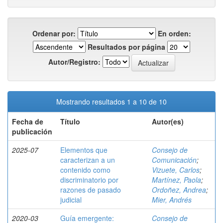
Ordenar por:
En orden:
Resultados por página
Autor/Registro:
Mostrando resultados 1 a 10 de 10
Fecha de
Título
Autor(es)
publicación
2025-07
Elementos que
Consejo de
caracterizan a un
Comunicación
;
contenido como
Vizuete, Carlos
;
discriminatorio por
Martínez, Paola
;
razones de pasado
Ordoñez, Andrea
;
judicial
Mier, Andrés
2020-03
Guía emergente:
Consejo de