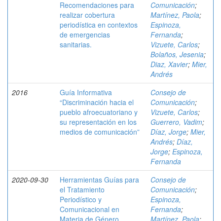
Recomendaciones para
Comunicación
;
realizar cobertura
Martínez, Paola
;
periodística en contextos
Espinoza,
de emergencias
Fernanda
;
sanitarias.
Vizuete, Carlos
;
Bolaños, Jesenia
;
Diaz, Xavier
;
Mier,
Andrés
2016
Guía Informativa
Consejo de
“Discriminación hacia el
Comunicación
;
pueblo afroecuatoriano y
Vizuete, Carlos
;
su representación en los
Guerrero, Vadim
;
medios de comunicación”
Díaz, Jorge
;
Mier,
Andrés
;
Díaz,
Jorge
;
Espinoza,
Fernanda
2020-09-30
Herramientas Guías para
Consejo de
el Tratamiento
Comunicación
;
Periodístico y
Espinoza,
Comunicacional en
Fernanda
;
Materia de Género
Martínez, Paola
;