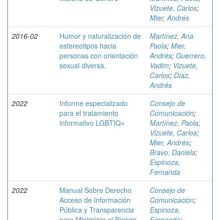
Vizuete, Carlos
;
Mier, Andrés
2016-02
Humor y naturalización de
Martínez, Ana
estereotipos hacia
Paola
;
Mier,
personas con orientación
Andrés
;
Guerrero,
sexual diversa.
Vadim
;
Vizuete,
Carlos
;
Díaz,
Andrés
2022
Informe especializado
Consejo de
para el tratamiento
Comunicación
;
informativo LGBTIQ+
Martínez, Paola
;
Vizuete, Carlos
;
Mier, Andrés
;
Bravo, Daniela
;
Espinoza,
Fernanda
2022
Manual Sobre Derecho
Consejo de
Acceso de Información
Comunicación
;
Pública y Transparencia
Espinoza,
para Minimizar el Riesgo
Fernanda
;