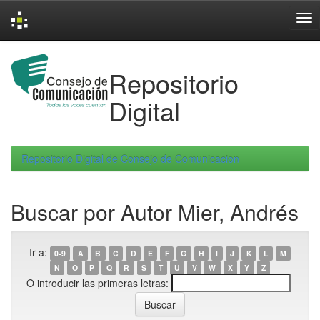
Skip
navigation
Repositorio
Digital
Repositorio Digital de Consejo de Comunicacion
Buscar por Autor Mier, Andrés
Ir a:
0-9
A
B
C
D
E
F
G
H
I
J
K
L
M
N
O
P
Q
R
S
T
U
V
W
X
Y
Z
O introducir las primeras letras: