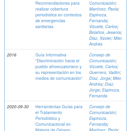
Recomendaciones para
Comunicación
;
realizar cobertura
Martínez, Paola
;
periodística en contextos
Espinoza,
de emergencias
Fernanda
;
sanitarias.
Vizuete, Carlos
;
Bolaños, Jesenia
;
Diaz, Xavier
;
Mier,
Andrés
2016
Guía Informativa
Consejo de
“Discriminación hacia el
Comunicación
;
pueblo afroecuatoriano y
Vizuete, Carlos
;
su representación en los
Guerrero, Vadim
;
medios de comunicación”
Díaz, Jorge
;
Mier,
Andrés
;
Díaz,
Jorge
;
Espinoza,
Fernanda
2020-09-30
Herramientas Guías para
Consejo de
el Tratamiento
Comunicación
;
Periodístico y
Espinoza,
Comunicacional en
Fernanda
;
Materia de Género
Martínez, Paola
;