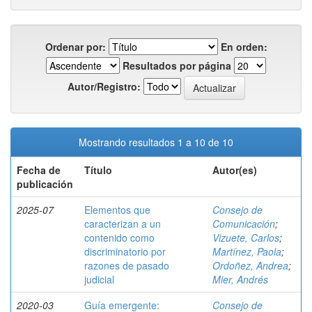
Ordenar por:
En orden:
Resultados por página
Autor/Registro:
Mostrando resultados 1 a 10 de 10
Fecha de
Título
Autor(es)
publicación
2025-07
Elementos que
Consejo de
caracterizan a un
Comunicación
;
contenido como
Vizuete, Carlos
;
discriminatorio por
Martínez, Paola
;
razones de pasado
Ordoñez, Andrea
;
judicial
Mier, Andrés
2020-03
Guía emergente:
Consejo de