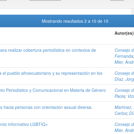
Mostrando resultados 2 a 10 de 10
Autor(es)
a realizar cobertura periodística en contextos de
Consejo d
Fernanda
Mier, And
a el pueblo afroecuatoriano y su representación en los
Consejo d
Díaz, Jor
nto Periodístico y Comunicacional en Materia de Género
Consejo d
Paola
;
Viz
s hacia personas con orientación sexual diversa.
Martínez,
Carlos
;
Dí
iento informativo LGBTIQ+
Consejo d
Mier, And