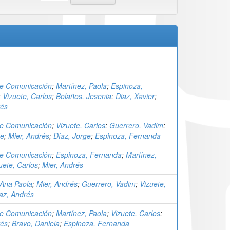
e Comunicación
;
Martínez, Paola
;
Espinoza,
;
Vizuete, Carlos
;
Bolaños, Jesenia
;
Diaz, Xavier
;
rés
e Comunicación
;
Vizuete, Carlos
;
Guerrero, Vadim
;
ge
;
Mier, Andrés
;
Díaz, Jorge
;
Espinoza, Fernanda
e Comunicación
;
Espinoza, Fernanda
;
Martínez,
uete, Carlos
;
Mier, Andrés
 Ana Paola
;
Mier, Andrés
;
Guerrero, Vadim
;
Vizuete,
az, Andrés
e Comunicación
;
Martínez, Paola
;
Vizuete, Carlos
;
rés
;
Bravo, Daniela
;
Espinoza, Fernanda