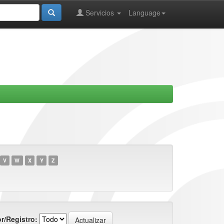
Servicios
Language
V
W
X
Y
Z
r/Registro: