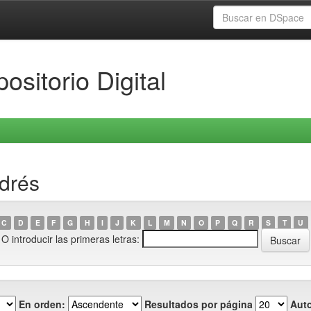
ositorio Digital
ndrés
C
D
E
F
G
H
I
J
K
L
M
N
O
P
Q
R
S
T
U
O introducir las primeras letras:
En orden:
Resultados por página
Auto