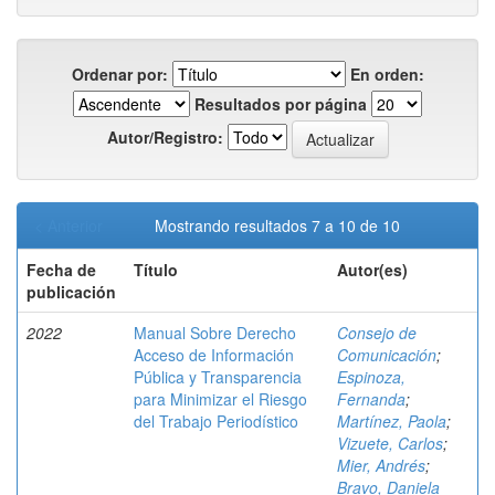
Ordenar por:
En orden:
Resultados por página
Autor/Registro:
< Anterior
Mostrando resultados 7 a 10 de 10
Fecha de
Título
Autor(es)
publicación
2022
Manual Sobre Derecho
Consejo de
Acceso de Información
Comunicación
;
Pública y Transparencia
Espinoza,
para Minimizar el Riesgo
Fernanda
;
del Trabajo Periodístico
Martínez, Paola
;
Vizuete, Carlos
;
Mier, Andrés
;
Bravo, Daniela