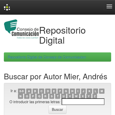
Skip
navigation
Repositorio
Digital
Repositorio Digital de Consejo de Comunicacion
Buscar por Autor Mier, Andrés
Ir a:
0-9
A
B
C
D
E
F
G
H
I
J
K
L
M
N
O
P
Q
R
S
T
U
V
W
X
Y
Z
O introducir las primeras letras: