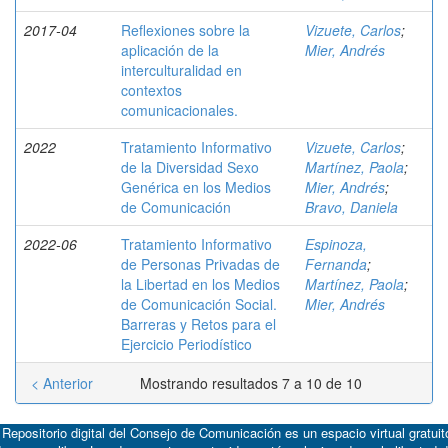
2017-04
Reflexiones sobre la
Vizuete, Carlos
;
aplicación de la
Mier, Andrés
interculturalidad en
contextos
comunicacionales.
2022
Tratamiento Informativo
Vizuete, Carlos
;
de la Diversidad Sexo
Martínez, Paola
;
Genérica en los Medios
Mier, Andrés
;
de Comunicación
Bravo, Daniela
2022-06
Tratamiento Informativo
Espinoza,
de Personas Privadas de
Fernanda
;
la Libertad en los Medios
Martínez, Paola
;
de Comunicación Social.
Mier, Andrés
Barreras y Retos para el
Ejercicio Periodístico
< Anterior
Mostrando resultados 7 a 10 de 10
 Repositorio digital del Consejo de Comunicación es un espacio virtual gratuit